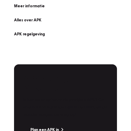
Meer informatie
Alles over APK
APK regelgeving
APK Keuring bij
Vakgarage!
Is het weer tijd voor de jaarlijkse APK? Ga
snel naar Vakgarage bij u in de buurt, en ga
zonder zorgen de weg op!
Plan een APK in