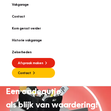
Vakgarage
Contact
Kom gerust verder
Historie vakgarage
Zekerheden
Afspraak maken
Contact
Een cadeautje,
Homepage
als blijk van waardering!