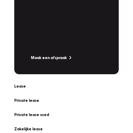
Plan een
Werkplaatsafspraak
Is uw auto toe aan Onderhoud,
Bandenwissel of een Vakantiecheck? Plan
online een afspraak!
Maak een afspraak
Lease
Private lease
Private lease used
Zakelijke lease