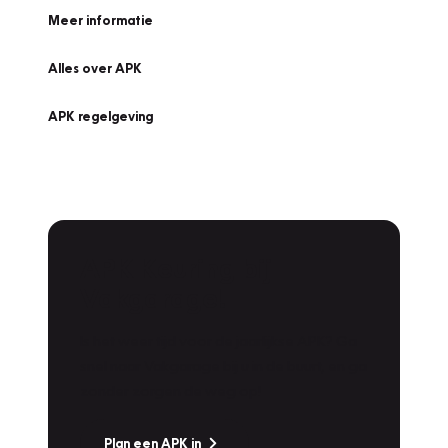
Meer informatie
Alles over APK
APK regelgeving
APK Keuring bij
Vakgarage!
Is het weer tijd voor de jaarlijkse APK? Ga
snel naar Vakgarage bij u in de buurt, en ga
zonder zorgen de weg op!
Plan een APK in