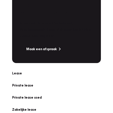
Plan een
Werkplaatsafspraak
Is uw auto toe aan Onderhoud,
Bandenwissel of een Vakantiecheck? Plan
online een afspraak!
Maak een afspraak
Lease
Private lease
Private lease used
Zakelijke lease