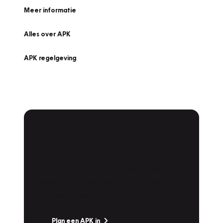
Meer informatie
Alles over APK
APK regelgeving
APK Keuring bij
Vakgarage!
Is het weer tijd voor de jaarlijkse APK? Ga
snel naar Vakgarage bij u in de buurt, en ga
zonder zorgen de weg op!
Plan een APK in