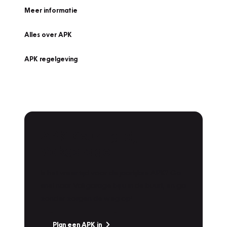
Meer informatie
Alles over APK
APK regelgeving
APK Keuring bij
Vakgarage!
Is het weer tijd voor de jaarlijkse APK? Ga
snel naar Vakgarage bij u in de buurt, en ga
zonder zorgen de weg op!
Plan een APK in