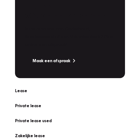
Plan een
Werkplaatsafspraak
Is uw auto toe aan Onderhoud,
Bandenwissel of een Vakantiecheck? Plan
online een afspraak!
Maak een afspraak
Lease
Private lease
Private lease used
Zakelijke lease