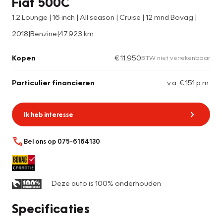
Fiat 500C
1.2 Lounge | 16 inch | All season | Cruise | 12 mnd Bovag |
2018
|
Benzine
|
47.923 km
Kopen
€ 11.950
BTW niet verrekenbaar
Particulier financieren
v.a. € 151 p.m.
Ik heb interesse
Bel ons op 075-6164130
Deze auto is 100% onderhouden
Specificaties