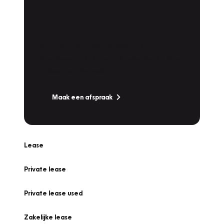
Plan een
Werkplaatsafspraak
Is uw auto toe aan Onderhoud,
Bandenwissel of een Vakantiecheck? Plan
online een afspraak!
Maak een afspraak
Lease
Private lease
Private lease used
Zakelijke lease