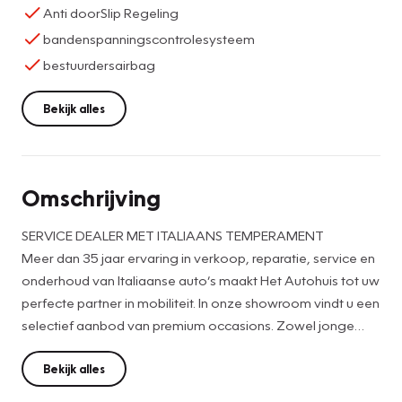
Anti doorSlip Regeling
bandenspanningscontrolesysteem
bestuurdersairbag
Bekijk alles
Omschrijving
SERVICE DEALER MET ITALIAANS TEMPERAMENT
Meer dan 35 jaar ervaring in verkoop, reparatie, service en
onderhoud van Italiaanse auto’s maakt Het Autohuis tot uw
perfecte partner in mobiliteit. In onze showroom vindt u een
selectief aanbod van premium occasions. Zowel jonge
raspaarden als bekende klassiekers en exclusieve
modellen.
Bekijk alles