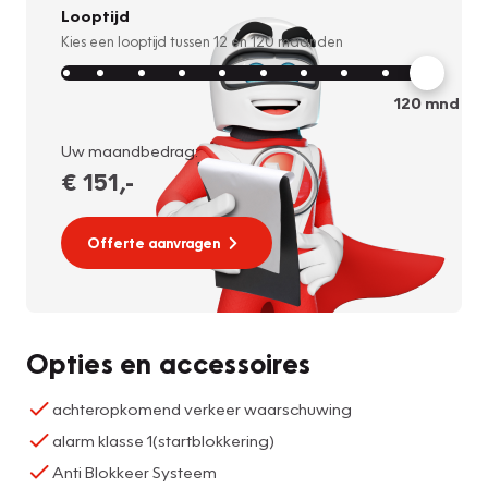
Looptijd
Kies een looptijd tussen
12
en
120
maanden
120
mnd
Uw maandbedrag:
€ 151
,-
Offerte aanvragen
Opties en accessoires
achteropkomend verkeer waarschuwing
alarm klasse 1(startblokkering)
Anti Blokkeer Systeem