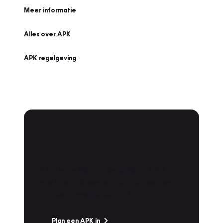
Meer informatie
Alles over APK
APK regelgeving
APK Keuring bij
Vakgarage!
Is het weer tijd voor de jaarlijkse APK? Ga
snel naar Vakgarage bij u in de buurt, en ga
zonder zorgen de weg op!
Plan een APK in