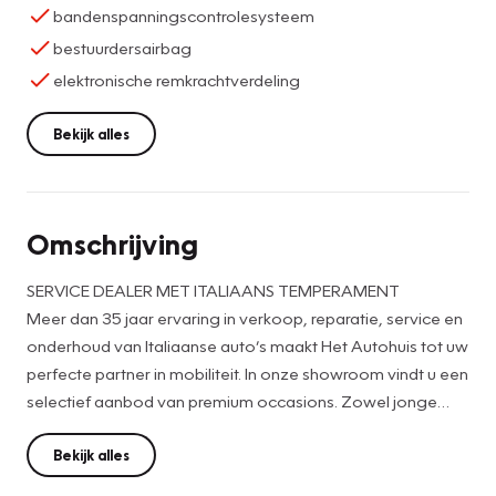
bandenspanningscontrolesysteem
bestuurdersairbag
elektronische remkrachtverdeling
Bekijk alles
Omschrijving
SERVICE DEALER MET ITALIAANS TEMPERAMENT
Meer dan 35 jaar ervaring in verkoop, reparatie, service en
onderhoud van Italiaanse auto’s maakt Het Autohuis tot uw
perfecte partner in mobiliteit. In onze showroom vindt u een
selectief aanbod van premium occasions. Zowel jonge
raspaarden als bekende klassiekers en exclusieve
modellen.
Bekijk alles