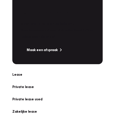
Plan een
Werkplaatsafspraak
Is uw auto toe aan Onderhoud,
Bandenwissel of een Vakantiecheck? Plan
online een afspraak!
Maak een afspraak
Lease
Private lease
Private lease used
Zakelijke lease