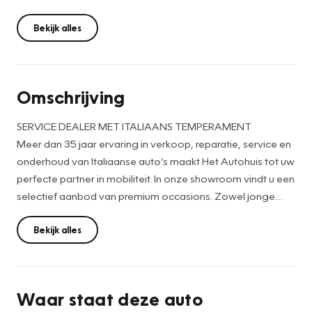
Bekijk alles
Omschrijving
SERVICE DEALER MET ITALIAANS TEMPERAMENT
Meer dan 35 jaar ervaring in verkoop, reparatie, service en
onderhoud van Italiaanse auto’s maakt Het Autohuis tot uw
perfecte partner in mobiliteit. In onze showroom vindt u een
selectief aanbod van premium occasions. Zowel jonge
raspaarden als bekende klassiekers en exclusieve
modellen.
Bekijk alles
De specialisten van het Autohuis hebben de kennis,
beheersen de software en techniek, kennen de mechanica
Waar staat deze auto
en elektronica. Hierdoor zijn zakelijke en particuliere rijders