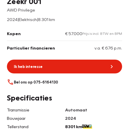
Zeekr 001
AWD Privilege
2024
|
Elektrisch
|
8.301 km
Kopen
€ 57.000
Prijs is incl. BTW en BPM
Particulier financieren
v.a. € 676 p.m.
Ik heb interesse
Bel ons op 075-6164130
Specificaties
Transmissie
Automaat
Bouwjaar
2024
Tellerstand
8301 km