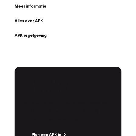
Meer informatie
Alles over APK
APK regelgeving
APK Keuring bij
Vakgarage!
Is het weer tijd voor de jaarlijkse APK? Ga
snel naar Vakgarage bij u in de buurt, en ga
zonder zorgen de weg op!
Plan een APK in