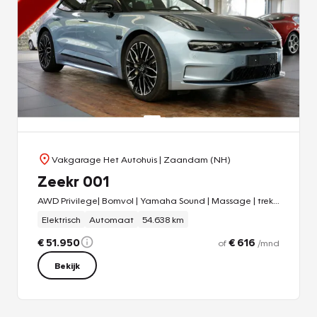
Vakgarage Het Autohuis
| Zaandam (NH)
Zeekr 001
AWD Privilege| Bomvol | Yamaha Sound | Massage | trekhaak
Elektrisch
Automaat
54.638 km
€ 51.950
€ 616
of
/mnd
Bekijk