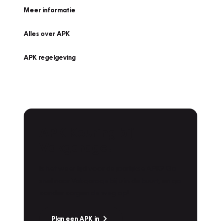
Meer informatie
Alles over APK
APK regelgeving
APK Keuring bij
Vakgarage!
Is het weer tijd voor de jaarlijkse APK? Ga
snel naar Vakgarage bij u in de buurt, en ga
zonder zorgen de weg op!
Plan een APK in