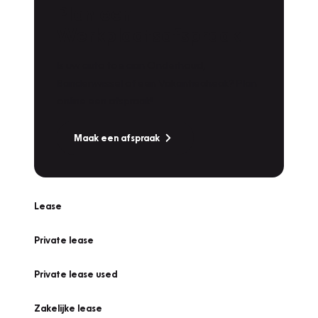
Plan een
Werkplaatsafspraak
Is uw auto toe aan Onderhoud,
Bandenwissel of een Vakantiecheck? Plan
online een afspraak!
Maak een afspraak
Lease
Private lease
Private lease used
Zakelijke lease