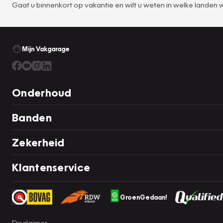
Gaat u binnenkort op vakantie en wilt u weten in welke landen 
Mijn Vakgarage
Onderhoud
Banden
Zekerheid
Klantenservice
GroenGedaan!
Disclaimer