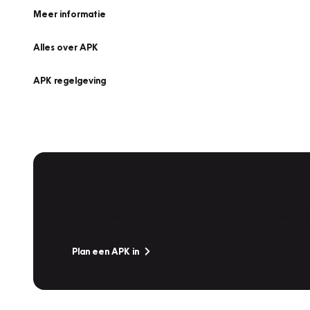
Meer informatie
Alles over APK
APK regelgeving
APK Keuring bij Vakgarage!
Is het weer tijd voor de jaarlijkse APK? Ga snel naar V
Plan een APK in