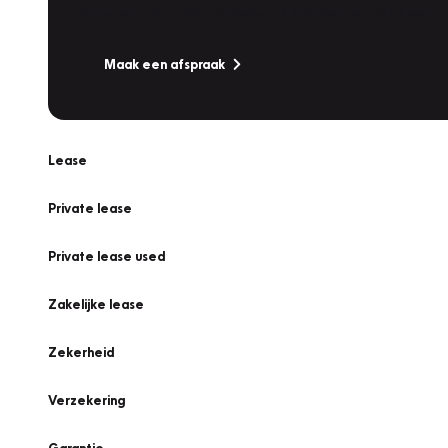
Is uw auto toe aan Onderhoud, Bandenwissel of een Va
Maak een afspraak
Lease
Private lease
Private lease used
Zakelijke lease
Zekerheid
Verzekering