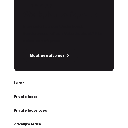
Plan een
Werkplaatsafspraak
Is uw auto toe aan Onderhoud,
Bandenwissel of een Vakantiecheck? Plan
online een afspraak!
Maak een afspraak
Lease
Private lease
Private lease used
Zakelijke lease