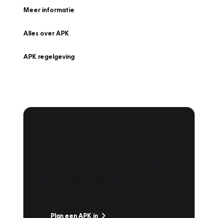
Meer informatie
Alles over APK
APK regelgeving
APK Keuring bij
Vakgarage!
Is het weer tijd voor de jaarlijkse APK? Ga
snel naar Vakgarage bij u in de buurt, en ga
zonder zorgen de weg op!
Plan een APK in