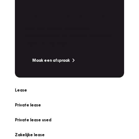
Plan een
Werkplaatsafspraak
Is uw auto toe aan Onderhoud,
Bandenwissel of een Vakantiecheck? Plan
online een afspraak!
Maak een afspraak
Lease
Private lease
Private lease used
Zakelijke lease