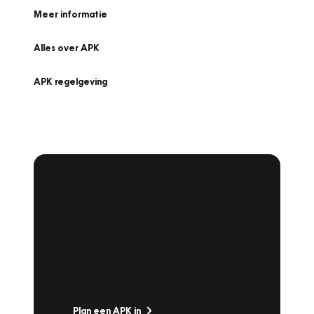
Meer informatie
Alles over APK
APK regelgeving
APK Keuring bij
Vakgarage!
Is het weer tijd voor de jaarlijkse APK? Ga
snel naar Vakgarage bij u in de buurt, en ga
zonder zorgen de weg op!
Plan een APK in